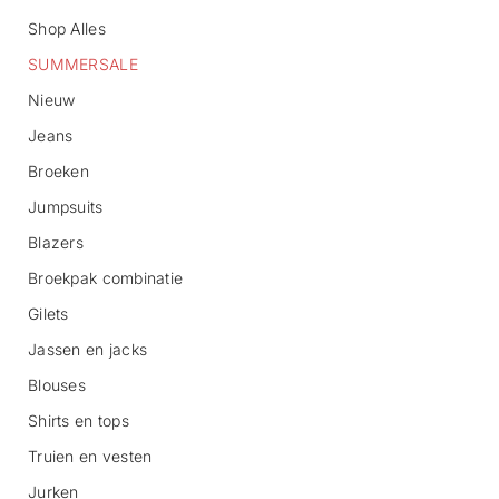
Shop Alles
SUMMERSALE
Nieuw
Jeans
Broeken
G
Jumpsuits
a
n
Blazers
a
Broekpak combinatie
a
r
Gilets
p
r
Jassen en jacks
o
d
Blouses
u
c
Shirts en tops
t
Truien en vesten
i
n
Jurken
f