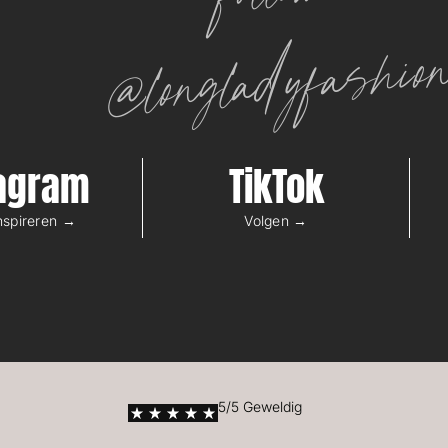
@longladyfashio
tagram
TikTok
inspireren →
Volgen →
5/5 Geweldig