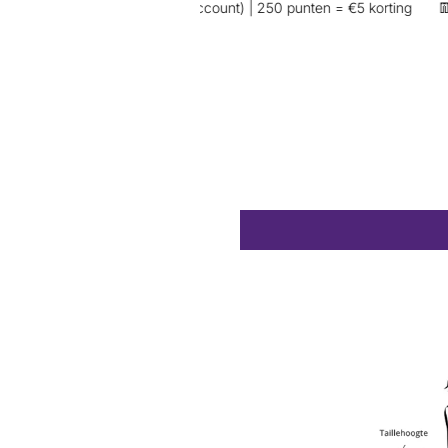
nkoop (wel inloggen op je account) | 250 punten = €5 korting
👖 Exc