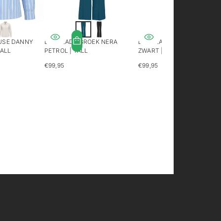
USE DANNY
LONGLADY BROEK NERA
LONGLADY BROEK NERA
TALL
PETROL | TALL
ZWART | TALL
€99,95
€99,95
REGULIERE
REGULIERE
PRIJS
PRIJS