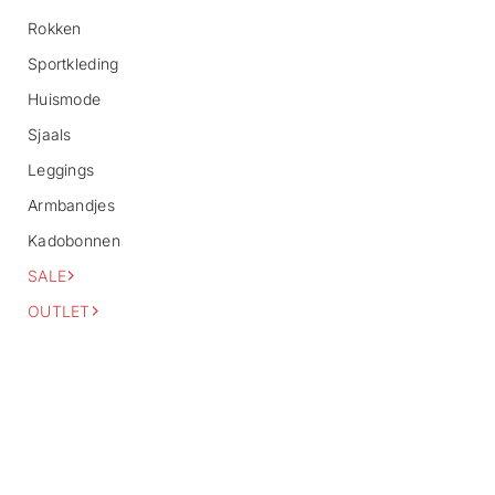
o
Rokken
r
m
Sportkleding
a
Huismode
t
i
Sjaals
e
Leggings
Armbandjes
Kadobonnen
SALE
OUTLET