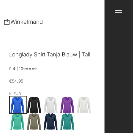
Winkelmand
Longlady Shirt Tanja Blauw | Tall
9,4 | 10
⭐️⭐️⭐️⭐️⭐️
€54,95
Reguliere
prijs
KLEUR