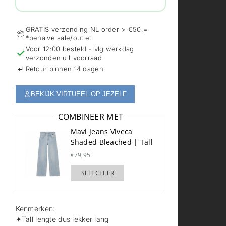
GRATIS verzending NL order > €50,=
📦
*behalve sale/outlet
Voor 12:00 besteld - vlg werkdag
✓
verzonden uit voorraad
↵
Retour binnen 14 dagen
BEKIJK VIRTUEEL OP JEZELF
COMBINEER MET
Mavi Jeans Viveca
Shaded Bleached | Tall
€79,95
SELECTEER
TOEGEVOEGD
Kenmerken:
✦Tall lengte dus lekker lang