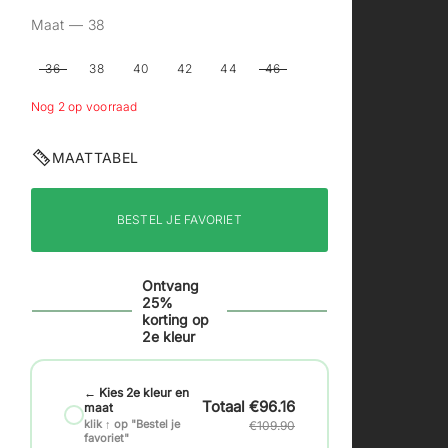
Maat —
38
36
38
40
42
44
46
Nog 2 op voorraad
MAATTABEL
BESTEL JE FAVORIET
Ontvang
25%
korting op
2e kleur
← Kies 2e kleur en
€96.16
maat
klik ↑ op "Bestel je
€109.90
favoriet"