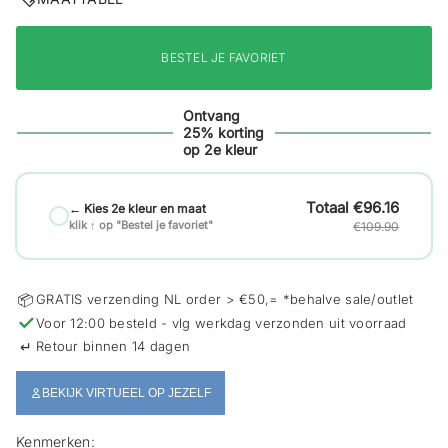
i
e
BESTEL JE FAVORIET
Ontvang
25% korting
op 2e kleur
€96.16
← Kies 2e kleur en maat
klik ↑ op "Bestel je favoriet"
€109.90
📦
GRATIS verzending NL order > €50,= *behalve sale/outlet
✓
Voor 12:00 besteld - vlg werkdag verzonden uit voorraad
↵
Retour binnen 14 dagen
BEKIJK VIRTUEEL OP JEZELF
Kenmerken: