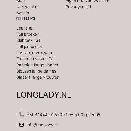
Blog
Algemene voorwaarden
Nieuwsbrief
Privacybeleid
Actie's
COLLECTIE'S
Jeans tall
Tall broeken
Skibroek Tall
Tall jumpsuits
Jas lange vrouwen
Truien en vesten Tall
Pantalon lange dames
Blouses lange dames
Blazers lange vrouwen
LONGLADY.NL
+31 6 14441025 (09:00-15:00) geen ☎️
info@longlady.nl