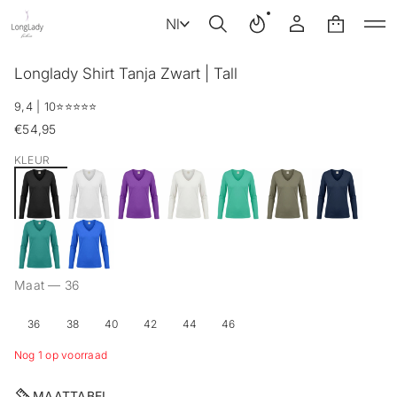
Nl
G
Longlady Shirt Tanja Zwart | Tall
a
n
9,4 | 10
⭐️⭐️⭐️⭐️⭐️
a
€54,95
a
Reguliere
r
prijs
KLEUR
p
r
o
d
u
c
t
i
Maat —
36
n
f
o
36
38
40
42
44
46
r
Nog 1 op voorraad
m
a
t
MAATTABEL