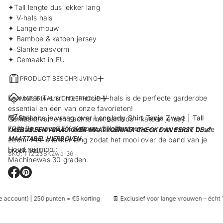
✦Tall lengte dus lekker lang
✦ V-hals hals
✦ Lange mouw
✦ Bamboe & katoen jersey
✦ Slanke pasvorm
✦ Gemaakt in EU
PRODUCT BESCHRIJVING
Een basic T-shirt met mooie V-hals is de perfecte garderobe
MATERIAAL & ONDERHOUD
essential en één van onze favorieten!
Materiaal:
Stel ons je vraag over Longlady Shirt Tanja Zwart | Tall
Gemaakt van een zachte mix bamboo - katoen jersey
70% Bamboo, 25% Katoen, 5% Elastaan.
kwaliteit. Het shirt heeft een smalle V-hals en een mooie brede
! HEB JE EEN VRAAG OVER MAATVOERING: CHECK DAN EERST DE 📏
MAATTABEL HIERBOVEN
zoom. Het is lekker lang zodat het mooi over de band van je
Houd mij mooi:
broek valt.
SKU: T12.23BKZwa-36
Machinewas 30 graden.
O
O
p
p
e
e
 account) | 250 punten = €5 korting
👖 Exclusief voor lange vrouwen – écht Ta
n
n
t
t
i
i