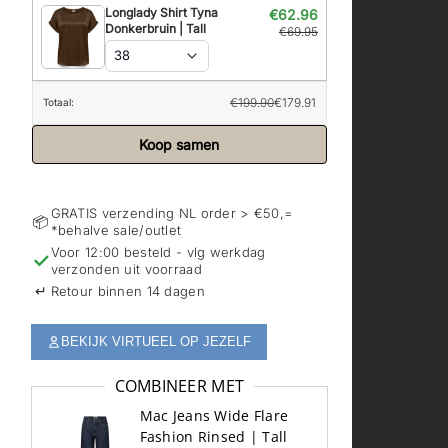
Longlady Shirt Tyna
€62.96
Donkerbruin | Tall
€69.95
38
€199.90
€179.91
Totaal:
Koop samen
GRATIS verzending NL order > €50,=
📦
*behalve sale/outlet
Voor 12:00 besteld - vlg werkdag
✓
verzonden uit voorraad
↵
Retour binnen 14 dagen
BEKIJK VIRTUEEL OP JEZELF
COMBINEER MET
Mac Jeans Wide Flare
Fashion Rinsed | Tall