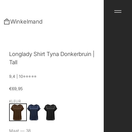
Winkelmand
Longlady Shirt Tyna Donkerbruin |
Tall
9,4 | 10
⭐️⭐️⭐️⭐️⭐️
€69,95
Reguliere
prijs
KLEUR
Maat —
38