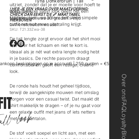
Tyna Donkerbruin | Tall
uitziet, zonder dat je er moeite voor hoeft te
! HEB JE EEN VRAAG OVER MAATVOERING:
doen. De luxe satijn look geeft het een
Wasadvies:
CHECK DAN EERST DE 📏 MAATTABEL
subtiele glans, waardoor zelfs een simpele
Machine wol was 30 graden. Altijd
HIERBOVEN
outfit net wat meer uitstraling krijgt.
binnenstebuiten wassen.
SKU: T21.33Zwa-38
De tall lengte zorgt ervoor dat het shirt mooi
valt over het lichaam en niet te kort is.
O
O
Ideaal als je nét wat extra lengte nodig hebt
p
p
e
e
in je basics. De rechte pasvorm draagt
n
n
oop (wel inloggen op je account) | 250 punten = €5 korting
👖 Excl
comfortabel en geeft een rustige, cleane
t
t
look.
i
i
Over ons
n
n
e
e
De ronde hals houdt het geheel tijdloos,
e
e
terwijl de aangeknipte mouwen met omslag
FIT
n
n
zorgen voor een casual twist. Dat maakt dit
FAQ
n
n
shirt makkelijk te dragen – of je nu gaat voor
i
i
een relaxte outfit met jeans of iets netters
Loyalty
e
e
ll look
met een pantalon.
u
u
w
w
s
s
De stof voelt soepel en licht aan, met een
Blog
c
c