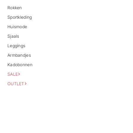
o
Rokken
r
m
Sportkleding
a
Huismode
t
i
Sjaals
e
Leggings
Armbandjes
Kadobonnen
SALE
OUTLET