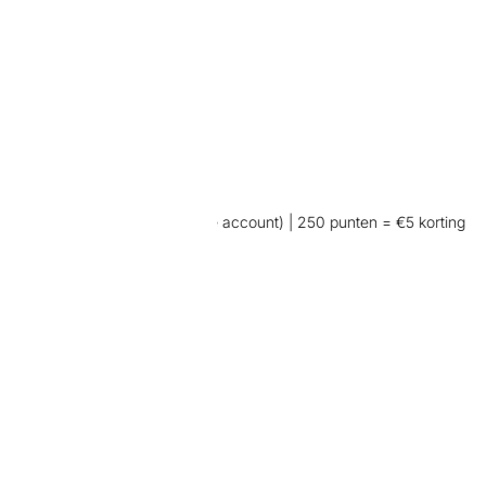
aankoop (wel inloggen op je account) | 250 punten = €5 korting
👖 