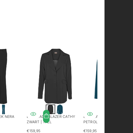
EK NERA
LONGLADY BLAZER CATHY
LONGLADY BLAZER CATHY
ZWART | TALL
PETROL | TALL
€159,95
€159,95