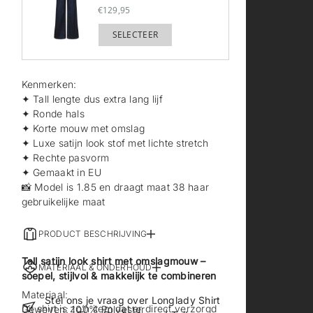
€129,95
SELECTEER
TOEGEVOEGD
Kenmerken:
✦ Tall lengte dus extra lang lijf
✦ Ronde hals
✦ Korte mouw met omslag
✦ Luxe satijn look stof met lichte stretch
✦ Rechte pasvorm
✦ Gemaakt in EU
📸 Model is 1.85 en draagt maat 38 haar
gebruikelijke maat
PRODUCT BESCHRIJVING
Tall satijn look shirt met omslagmouw –
MATERIAAL & ONDERHOUD
soepel, stijlvol & makkelijk te combineren
Materiaal:
Stel ons je vraag over Longlady Shirt
Dit shirt is zo’n item dat er direct verzorgd
Geweven: 100% Polyester