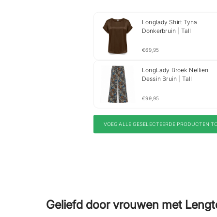
Longlady Shirt Tyna
Donkerbruin | Tall
€69,95
LongLady Broek Nellien
Dessin Bruin | Tall
€99,95
VOEG ALLE GESELECTEERDE PRODUCTEN T
Geliefd door vrouwen met Lengt