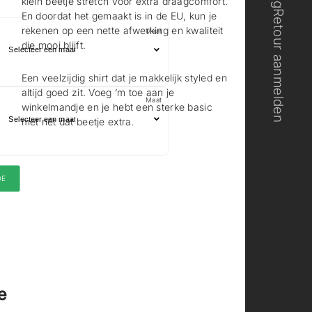
klein beetje stretch voor extra draagcomfort.
h
h
Retour aanmelden
En doordat het gemaakt is in de EU, kun je
e
e
r
r
rekenen op een nette afwerking en kwaliteit
Maat
m
m
die mooi blijft.
.
.
Een veelzijdig shirt dat je makkelijk styled en
altijd goed zit. Voeg ’m toe aan je
Maat
winkelmandje en je hebt een sterke basic
met nét dat beetje extra.
OE
e