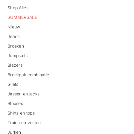
Shop Alles
SUMMERSALE
Nieuw
Jeans
Broeken
G
Jumpsuits
a
n
Blazers
a
Broekpak combinatie
a
r
Gilets
p
r
Jassen en jacks
o
d
Blouses
u
c
Shirts en tops
t
Truien en vesten
i
n
Jurken
f