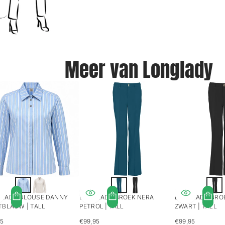
Meer van Longlady
LADY BLOUSE DANNY
LONGLADY BROEK NERA
LONGLADY BRO
TBLAUW | TALL
PETROL | TALL
ZWART | TALL
95
€99,95
€99,95