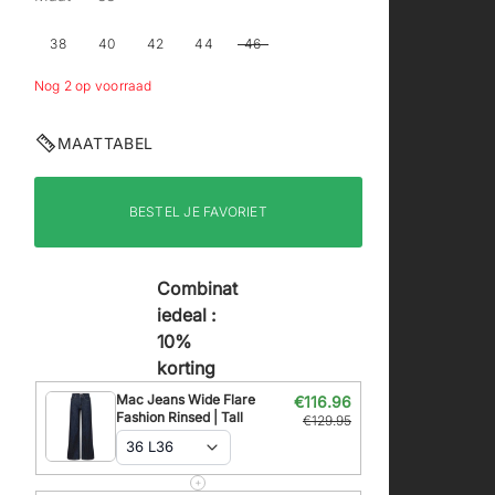
38
40
42
44
46
Nog 2 op voorraad
MAATTABEL
BESTEL JE FAVORIET
Combinat
iedeal :
10%
korting
Mac Jeans Wide Flare
€116.96
Fashion Rinsed | Tall
€129.95
36 L36
+