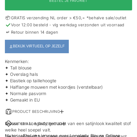
BESTEL JE FAVORIET
i
e
📦
GRATIS verzending NL order > €50,= *behalve sale/outlet
✓
Voor 12:00 besteld - vlg werkdag verzonden uit voorraad
↵
Retour binnen 14 dagen
BEKIJK VIRTUEEL OP JEZELF
Kenmerken:
✦ Tall blouse
✦ Overslag hals
✦ Elastiek op taillehoogte
✦ Halflange mouwen met koordjes (verstelbaar)
✦ Normale pasvorm
✦ Gemaakt in EU
PRODUCT BESCHRIJVING
Blouse van Longlady gemaakt van een satijnlook kwaliteit stof
MATERIAAL & ONDERHOUD
welke heel soepel valt.
Materiaal:
Stel ons je vraag over Longlady Blouse Odinne
De blouse heeft halflange mouwen welke aan de bovenkant