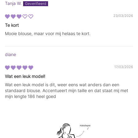
m
m
Tanja W.
.
.
23/03/2026
Te kort
Mooie blouse, maar voor mij helaas te kort.
diane
17/03/2026
Wat een leuk model!
Wat een leuk model is dit, weer eens wat anders dan een
standaard blouse. Accentueert mijn taille en dat staat mij met
mijn lengte 186 heel goed