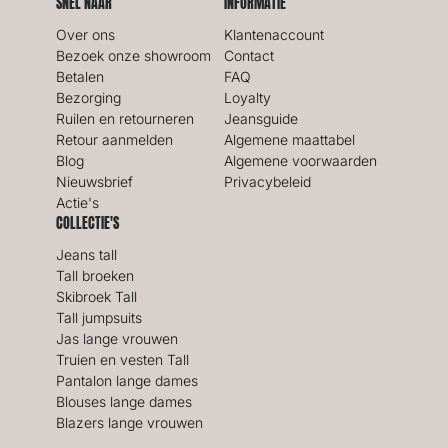
SNEL NAAR
INFORMATIE
Over ons
Klantenaccount
Bezoek onze showroom
Contact
Betalen
FAQ
Bezorging
Loyalty
Ruilen en retourneren
Jeansguide
Retour aanmelden
Algemene maattabel
Blog
Algemene voorwaarden
Nieuwsbrief
Privacybeleid
Actie's
COLLECTIE'S
Jeans tall
Tall broeken
Skibroek Tall
Tall jumpsuits
Jas lange vrouwen
Truien en vesten Tall
Pantalon lange dames
Blouses lange dames
Blazers lange vrouwen