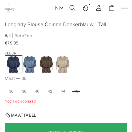
Nl
G
Longlady Blouse Odinne Donkerblauw | Tall
a
n
9,4 | 10
⭐️⭐️⭐️⭐️⭐️
a
€79,95
a
Reguliere
r
prijs
KLEUR
p
r
o
d
u
Maat —
36
c
t
36
38
40
42
44
46
i
n
Nog 1 op voorraad
f
o
r
MAATTABEL
m
a
t